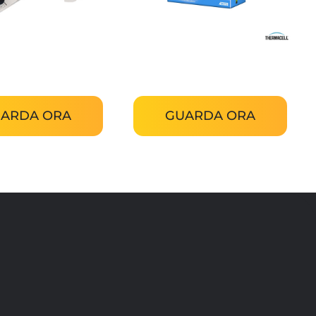
osquito Pods
Thermacell Kit ricarica 120h
ARDA ORA
GUARDA ORA