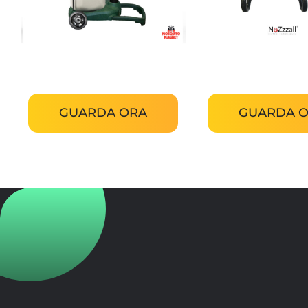
Mosquito Magnet Executive
NoZzzal Z
GUARDA ORA
GUARDA 