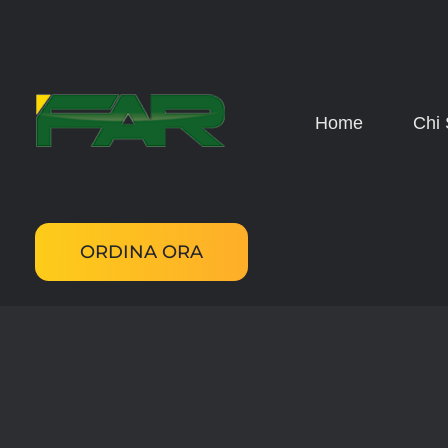
Home
Chi
FAR Srls
Specialisti nella lotta alle zanzare dal 1998
ORDINA ORA