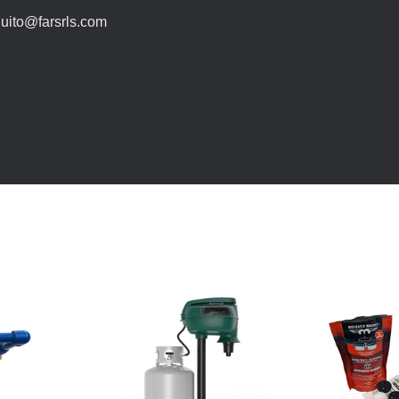
uito@farsrls.com
I più ordinati