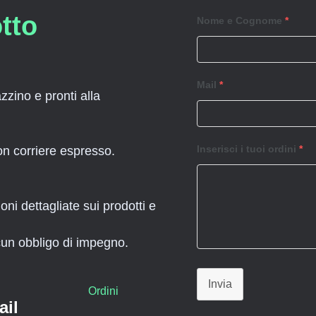
tto
Nome e Cognome
*
Mail
*
zzino e pronti alla
Inserisci i tuoi ordini
*
con corriere espresso.
ni dettagliate sui prodotti e
cun obbligo di impegno.
Invia
Ordini
ail